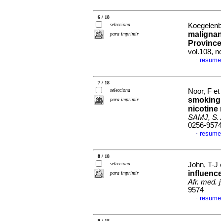
6 / 18
selecciona
Koegelenb
malignan
para imprimir
Province
vol.108, 
resume
·
7 / 18
selecciona
Noor, F et
smoking 
para imprimir
nicotine
SAMJ, S. A
0256-957
resume
·
8 / 18
selecciona
John, T-J 
influenc
para imprimir
Afr. med. j
9574
resume
·
9 / 18