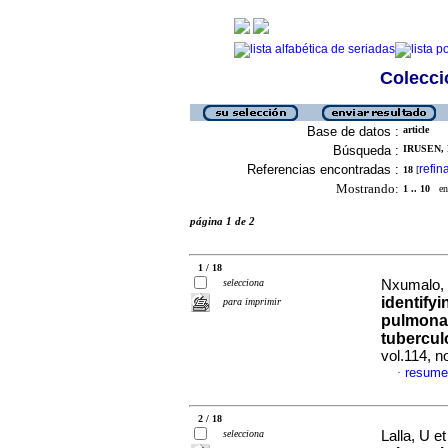
Colecció
Base de datos :
article
Búsqueda :
IRUSEN, 
Referencias encontradas :
refin
18
[
Mostrando:
1 .. 10
en 
página 1 de 2
1 / 18
selecciona
Nxumalo, 
identify
para imprimir
pulmonar
tubercul
vol.114, 
resume
·
2 / 18
selecciona
Lalla, U et