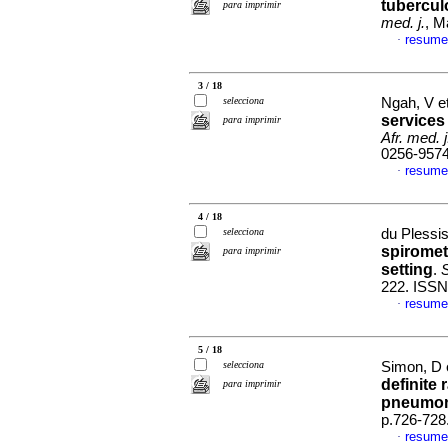
tubercul
para imprimir
med. j.
, M
resume
·
3 / 18
selecciona
Ngah, V et
services 
para imprimir
Afr. med. j
0256-957
resume
·
4 / 18
selecciona
du Plessis
spiromet
para imprimir
setting
.
S
222. ISSN
resume
·
5 / 18
selecciona
Simon, D e
definite 
para imprimir
pneumon
p.726-728
resume
·