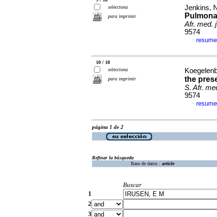
Jenkins, 
selecciona
Pulmonar
para imprimir
Afr. med. j
9574
resume
·
10 / 18
selecciona
Koegelenb
the pres
para imprimir
S. Afr. med
9574
resume
·
página 1 de 2
Refinar la búsqueda
Base de datos :
article
Buscar
1
2
3