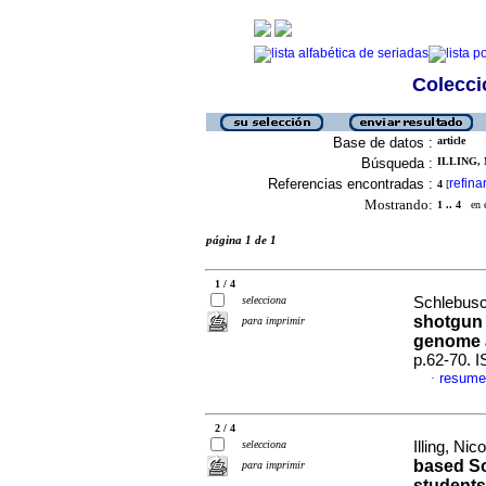
Colecció
Base de datos :
article
Búsqueda :
ILLING, 
Referencias encontradas :
refina
4
[
Mostrando:
1 .. 4
en el
página 1 de 1
1 / 4
selecciona
Schlebusch
shotgun 
para imprimir
genome 
p.62-70. 
resume
·
2 / 4
selecciona
Illing, Nic
based So
para imprimir
students