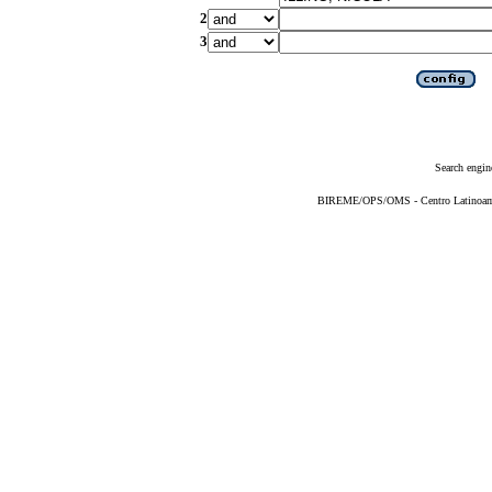
2
3
Search engin
BIREME/OPS/OMS - Centro Latinoameri