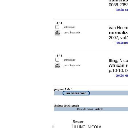
0038-235
texto e
·
3 / 4
selecciona
van Heerd
normaliz
para imprimir
2007, vol
resume
·
4 / 4
selecciona
Illing, Ni
African 
para imprimir
p.10-10. 
texto e
·
página 1 de 1
Refinar la búsqueda
Base de datos :
article
Buscar
1