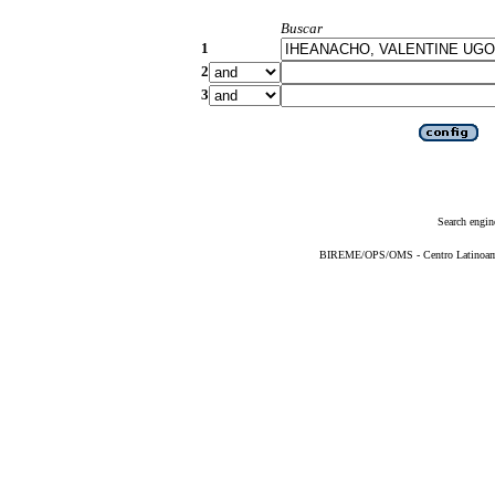
Buscar
1
2
3
Search engin
BIREME/OPS/OMS - Centro Latinoameri