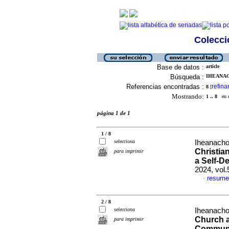
Colecció
Base de datos :
article
Búsqueda :
IHEANAC
Referencias encontradas :
refina
8
[
Mostrando:
1 .. 8
en el
página 1 de 1
1 / 8
selecciona
Iheanacho
Christia
para imprimir
a Self-D
2024, vol.
resume
·
2 / 8
selecciona
Iheanacho
Church 
para imprimir
Communi