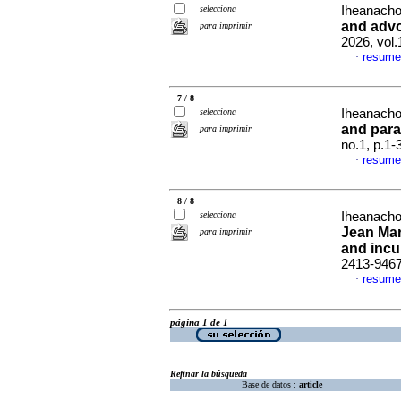
selecciona
Iheanacho
and advo
para imprimir
2026, vol.
resume
·
7 / 8
selecciona
Iheanacho
and para
para imprimir
no.1, p.1
resume
·
8 / 8
selecciona
Iheanacho
Jean Mar
para imprimir
and incu
2413-946
resume
·
página 1 de 1
Refinar la búsqueda
Base de datos :
article