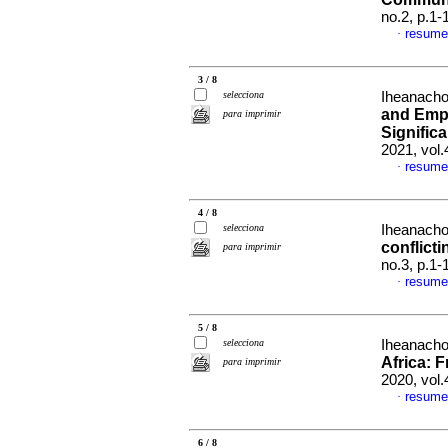
no.2, p.1
resume
·
3 / 8
selecciona
Iheanacho
and Empt
para imprimir
Signific
2021, vol.
resume
·
4 / 8
selecciona
Iheanacho
conflicti
para imprimir
no.3, p.1
resume
·
5 / 8
selecciona
Iheanacho
Africa: 
para imprimir
2020, vol.
resume
·
6 / 8