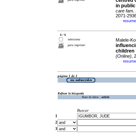
centred 
in public
care fam.
2071-293
resume
·
6 / 6
selecciona
Malele-Kol
influenci
para imprimir
children 
(Online)
, 
resume
·
página 1 de 1
Refinar la búsqueda
Base de datos :
article
Buscar
1
2
3