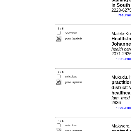
in South
2223-627
resume
·
3 / 6
selecciona
Malele-Kol
Health-I
para imprimir
Johannes
health car
2071-293
resume
·
4 / 6
selecciona
Mukudu, Hi
practitio
para imprimir
district:
healthcar
fam. med.
2936
resume
·
5 / 6
selecciona
Makwero, 
para imprimir