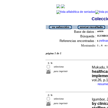
Colecció
Base de datos :
article
Búsqueda :
IGUMBOR,
Referencias encontradas :
refina
6
[
Mostrando:
1 .. 6
en el
página 1 de 1
1 / 6
selecciona
Mukudu, Hi
healthca
para imprimir
implemen
vol.26, p
resume
·
2 / 6
selecciona
Igumbor, J
by clinic
para imprimir
staffing 