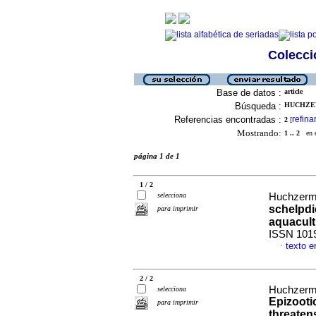
Colecció
Base de datos :
article
Búsqueda :
HUCHZER
Referencias encontradas :
refina
2
[
Mostrando:
1 .. 2
en el
página 1 de 1
1 / 2
selecciona
Huchzerme
schelpdi
para imprimir
aquacult
ISSN 101
texto e
·
2 / 2
Huchzerme
selecciona
Epizooti
para imprimir
threaten