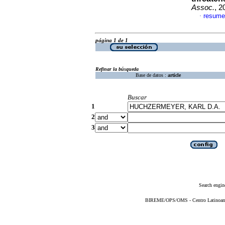
Assoc.
, 2
resume
·
página 1 de 1
Refinar la búsqueda
Base de datos :
article
Buscar
1
2
3
Search engin
BIREME/OPS/OMS - Centro Latinoameri