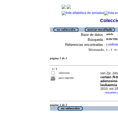
Colecció
Base de datos :
article
Búsqueda :
HAWTREY
Referencias encontradas :
refina
1
[
Mostrando:
1 .. 1
en el
página 1 de 1
1 / 1
selecciona
van Zyl, Joh
certain
N
-
para imprimir
adenosine
leukaemia v
2010, vol.1
resumen e
·
página 1 de 1