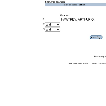
Refinar la búsqueda
Base de datos :
article
Buscar
1
2
3
Search engin
BIREME/OPS/OMS - Centro Latinoameri