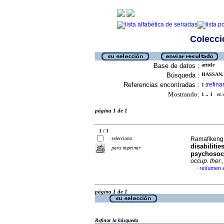
Colecció
Base de datos :
article
Búsqueda :
HASSAN, 
Referencias encontradas :
refina
1
[
Mostrando:
1 .. 1
en el
página 1 de 1
1 / 1
selecciona
Ramafikeng,
disabilitie
para imprimir
psychosoci
occup. ther.
resumen e
·
página 1 de 1
Refinar la búsqueda