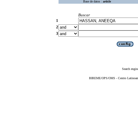
Base de datos :
article
Buscar
1
2
3
Search engin
BIREME/OPS/OMS - Centro Latinoameri