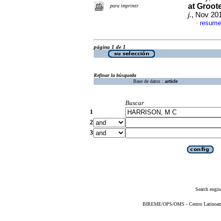
at Groot
para imprimir
j.
, Nov 20
resume
·
página 1 de 1
Refinar la búsqueda
Base de datos :
article
Buscar
1
2
3
Search engin
BIREME/OPS/OMS - Centro Latinoameri