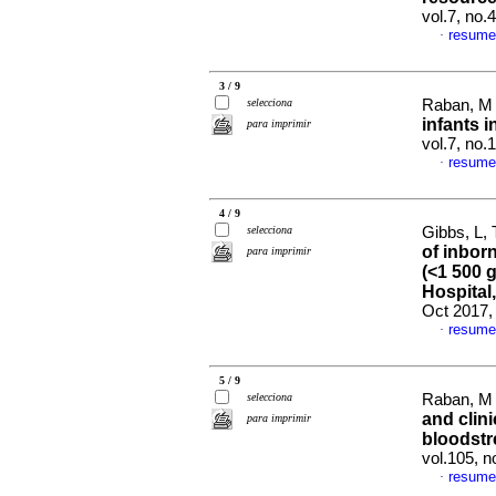
vol.7, no
resume
·
3 / 9
selecciona
Raban, M 
infants i
para imprimir
vol.7, no.
resume
·
4 / 9
selecciona
Gibbs, L,
of inbor
para imprimir
(<1 500 
Hospital
Oct 2017,
resume
·
5 / 9
selecciona
Raban, M 
and clin
para imprimir
bloodstr
vol.105, 
resume
·