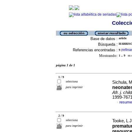
Colecció
Base de datos :
article
Búsqueda :
HARRISON
Referencias encontradas :
refina
9
[
Mostrando:
1 .. 9
en el
página 1 de 1
1 / 9
selecciona
Sichula, M
neonates
para imprimir
Afr. j. chil
1999-767
resume
·
2 / 9
selecciona
Tooke, L 
prematur
para imprimir
resource