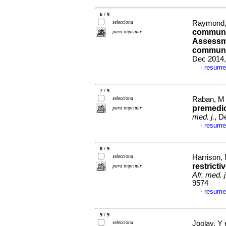
6 / 9
selecciona
Raymond,
communic
para imprimir
Assessm
communi
Dec 2014,
resume
·
7 / 9
selecciona
Raban, M 
premedic
para imprimir
med. j.
, D
resume
·
8 / 9
selecciona
Harrison, 
restricti
para imprimir
Afr. med. j
9574
resume
·
9 / 9
selecciona
Joolay, Y 