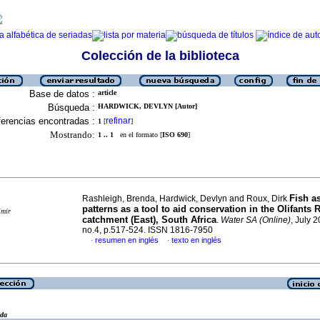
Colección de la biblioteca
Base de datos :
article
Búsqueda :
HARDWICK, DEVLYN [Autor]
erencias encontradas :
refinar
1
[
]
Mostrando:
1 .. 1
en el formato [
ISO 690
]
Fish a
Rashleigh, Brenda, Hardwick, Devlyn and Roux, Dirk
patterns as a tool to aid conservation in the Olifants 
imir
catchment (East), South Africa
.
Water SA (Online)
, July 2
no.4, p.517-524. ISSN 1816-7950
resumen en inglés
texto en inglés
·
·
eda