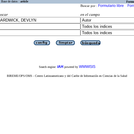
Base de datos :
article
Formu
Formulario libre
For
Buscar por :
uscar
en el campo
iAH
WWWISIS
Search engine:
powered by
BIREME/OPS/OMS - Centro Latinoamericano y del Caribe de Información en Ciencias de la Salud