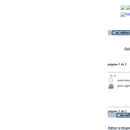
Ref
página 1 de 1
1 / 1
selecciona
para impr
página 1 de 1
Refinar la búsqu