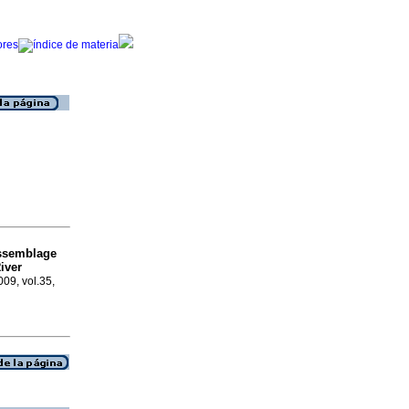
ssemblage
River
009, vol.35,