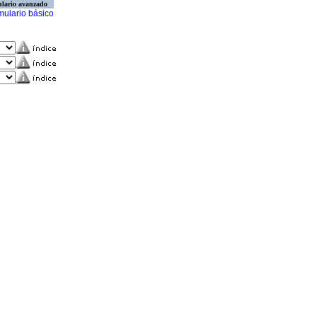
lario avanzado
mulario básico