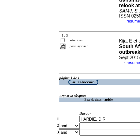
relook a
SAMJ, S. A
ISSN 025
resume
·
3 / 3
selecciona
Kija, E et 
South Af
para imprimir
outbreak
Sept 2015
resume
·
página 1 de 1
Refinar la búsqueda
Base de datos :
article
Buscar
1
2
3