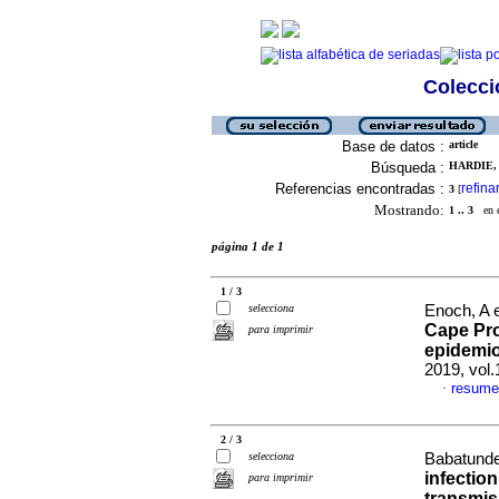
Colecció
Base de datos :
article
Búsqueda :
HARDIE, 
Referencias encontradas :
refina
3
[
Mostrando:
1 .. 3
en el
página 1 de 1
1 / 3
selecciona
Enoch, A e
Cape Pro
para imprimir
epidemio
2019, vol
resume
·
2 / 3
selecciona
Babatunde
infection
para imprimir
transmis