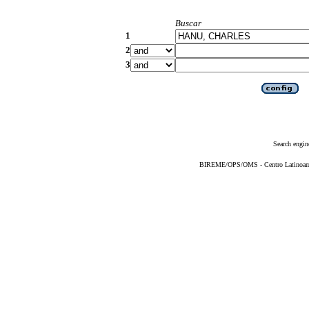
Buscar
1
2
3
Search engin
BIREME/OPS/OMS - Centro Latinoameri