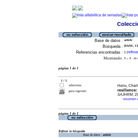
Colecció
Base de datos :
article
Búsqueda :
HANU, CH
Referencias encontradas :
refina
1
[
Mostrando:
1 .. 1
en el
página 1 de 1
1 / 1
selecciona
Hanu, Charl
resilience
para imprimir
SAJHRM
, 2
resumen e
·
página 1 de 1
Refinar la búsqueda
Base de datos :
article