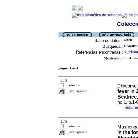
Colecció
Base de datos :
article
Búsqueda :
HABARUG
Referencias encontradas :
refina
3
[
Mostrando:
1 .. 3
en el
página 1 de 1
1 / 3
selecciona
Chiwome, 
fever in 
para imprimir
Beatrice
no.1, p.1
resume
·
2 / 3
selecciona
Mushonga,
in the f
para imprimir
Slaught