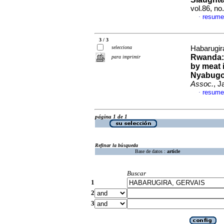
vol.86, no
resume
·
3 / 3
selecciona
Habarugira
Rwanda: 
para imprimir
by meat 
Nyabugog
Assoc.
, J
resume
·
página 1 de 1
Refinar la búsqueda
Base de datos :
article
Buscar
1
2
3