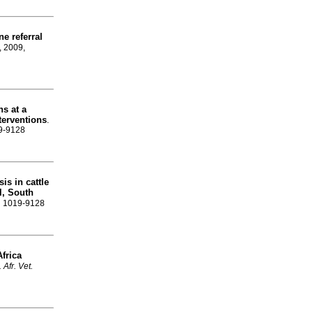
ne referral
, 2009,
s at a
nterventions
.
19-9128
is in cattle
l, South
SN 1019-9128
frica
. Afr. Vet.