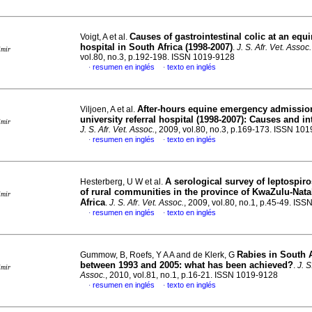
Causes of gastrointestinal colic at an equi
Voigt, A et al.
hospital in South Africa (1998-2007)
.
J. S. Afr. Vet. Assoc.
imir
vol.80, no.3, p.192-198. ISSN 1019-9128
resumen en inglés
texto en inglés
·
·
After-hours equine emergency admission
Viljoen, A et al.
university referral hospital (1998-2007): Causes and i
imir
J. S. Afr. Vet. Assoc.
, 2009, vol.80, no.3, p.169-173. ISSN 10
resumen en inglés
texto en inglés
·
·
A serological survey of leptospiros
Hesterberg, U W et al.
of rural communities in the province of KwaZulu-Nata
imir
Africa
.
J. S. Afr. Vet. Assoc.
, 2009, vol.80, no.1, p.45-49. IS
resumen en inglés
texto en inglés
·
·
Rabies in South A
Gummow, B, Roefs, Y A A and de Klerk, G
between 1993 and 2005: what has been achieved?
.
J. S
imir
Assoc.
, 2010, vol.81, no.1, p.16-21. ISSN 1019-9128
resumen en inglés
texto en inglés
·
·