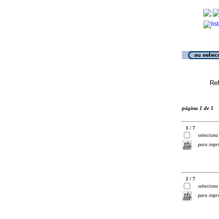
Ref
página 1 de 1
1 / 7
selecciona
para impr
2 / 7
selecciona
para impr