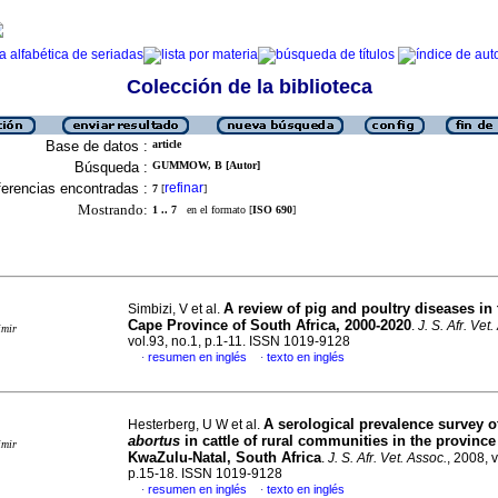
Colección de la biblioteca
Base de datos :
article
Búsqueda :
GUMMOW, B [Autor]
erencias encontradas :
refinar
7
[
]
Mostrando:
1 .. 7
en el formato [
ISO 690
]
A review of pig and poultry diseases in
Simbizi, V et al.
Cape Province of South Africa, 2000-2020
.
J. S. Afr. Vet
imir
vol.93, no.1, p.1-11. ISSN 1019-9128
resumen en inglés
texto en inglés
·
·
A serological prevalence survey 
Hesterberg, U W et al.
abortus
in cattle of rural communities in the province
imir
KwaZulu-Natal, South Africa
.
J. S. Afr. Vet. Assoc.
, 2008, v
p.15-18. ISSN 1019-9128
resumen en inglés
texto en inglés
·
·