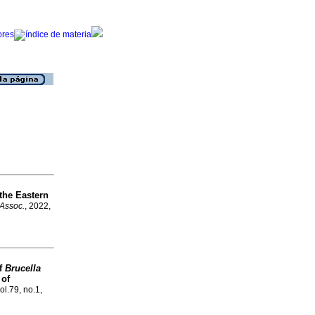
 the Eastern
. Assoc.
, 2022,
of
Brucella
 of
ol.79, no.1,