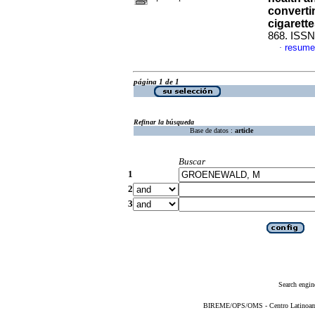
converti
cigarett
868. ISSN
resume
·
página 1 de 1
Refinar la búsqueda
Base de datos :
article
Buscar
1
2
3
Search engin
BIREME/OPS/OMS - Centro Latinoameri