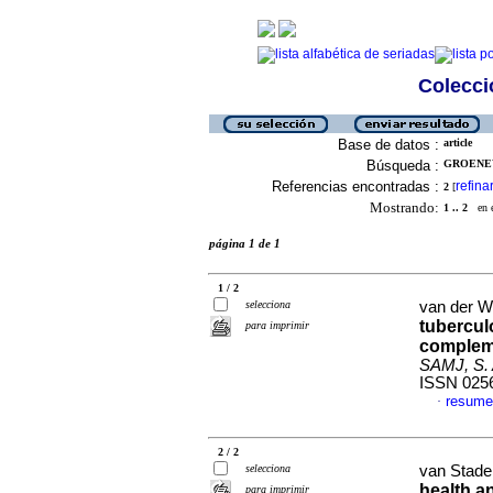
Colecció
Base de datos :
article
Búsqueda :
GROENEW
Referencias encontradas :
refina
2
[
Mostrando:
1 .. 2
en el
página 1 de 1
1 / 2
selecciona
van der We
tubercul
para imprimir
compleme
SAMJ, S. A
ISSN 025
resume
·
2 / 2
selecciona
van Staden
health a
para imprimir