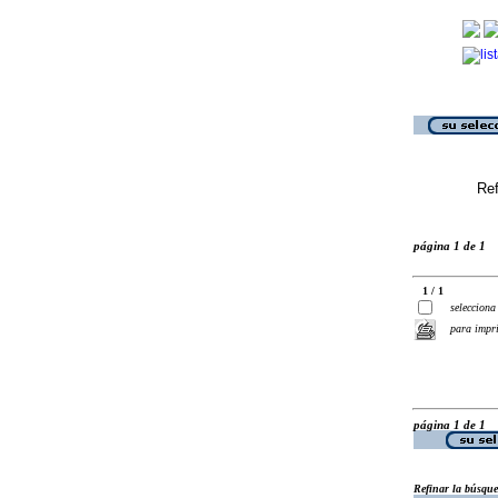
Ref
página 1 de 1
1 / 1
selecciona
para impr
página 1 de 1
Refinar la búsqu