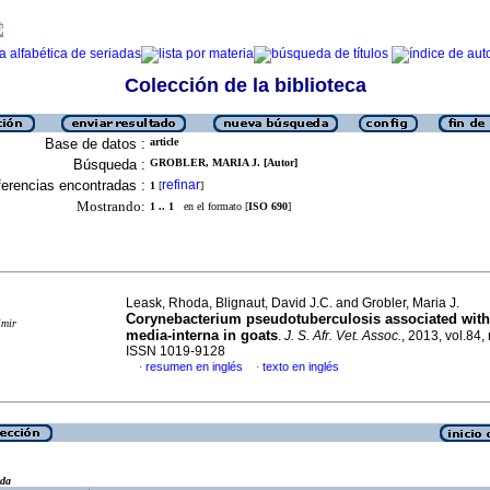
Colección de la biblioteca
Base de datos :
article
Búsqueda :
GROBLER, MARIA J. [Autor]
erencias encontradas :
refinar
1
[
]
Mostrando:
1 .. 1
en el formato [
ISO 690
]
Leask, Rhoda, Blignaut, David J.C. and Grobler, Maria J.
Corynebacterium pseudotuberculosis associated with 
imir
media-interna in goats
.
J. S. Afr. Vet. Assoc.
, 2013, vol.84, 
ISSN 1019-9128
resumen en inglés
texto en inglés
·
·
eda