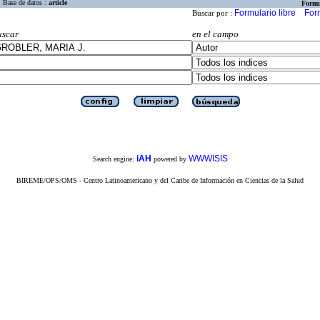
Base de datos :
article
Formu
Formulario libre
For
Buscar por :
uscar
en el campo
iAH
WWWISIS
Search engine:
powered by
BIREME/OPS/OMS - Centro Latinoamericano y del Caribe de Información en Ciencias de la Salud