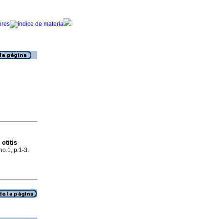
otitis
no.1, p.1-3.