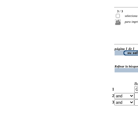
3 / 3
selecciona
para impr
página 1 de 1
Refinar la búsqu
B
1
2
3