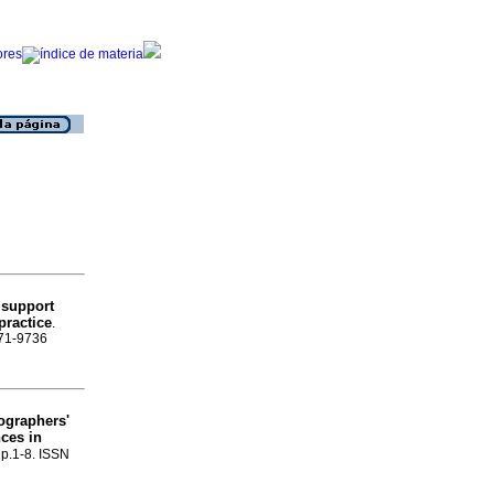
 support
practice
.
071-9736
ographers'
nces in
, p.1-8. ISSN