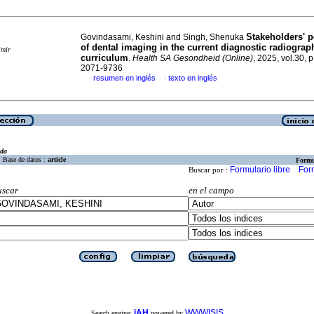
Stakeholders' p
Govindasami, Keshini and Singh, Shenuka
of dental imaging in the current diagnostic radiograp
imir
curriculum
.
Health SA Gesondheid (Online)
, 2025, vol.30, 
2071-9736
resumen en inglés
texto en inglés
·
·
eda
Base de datos :
article
Formu
Formulario libre
For
Buscar por :
uscar
en el campo
iAH
WWWISIS
Search engine:
powered by