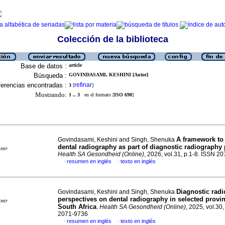
Colección de la biblioteca
Base de datos :
article
Búsqueda :
GOVINDASAMI, KESHINI [Autor]
erencias encontradas :
refinar
3
[
]
Mostrando:
1 .. 3
en el formato [
ISO 690
]
A framework to
Govindasami, Keshini and Singh, Shenuka
dental radiography as part of diagnostic radiography 
imir
Health SA Gesondheid (Online)
, 2026, vol.31, p.1-8. ISSN 2
resumen en inglés
texto en inglés
·
·
Diagnostic radi
Govindasami, Keshini and Singh, Shenuka
perspectives on dental radiography in selected provi
imir
South Africa
.
Health SA Gesondheid (Online)
, 2025, vol.30
2071-9736
resumen en inglés
texto en inglés
·
·