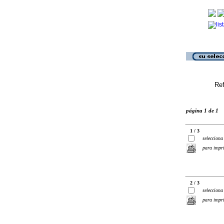
Ref
página 1 de 1
1 / 3
selecciona
para impr
2 / 3
selecciona
para impr