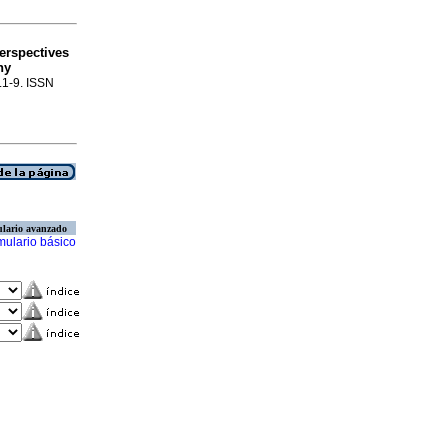
erspectives
hy
p.1-9. ISSN
lario avanzado
mulario básico