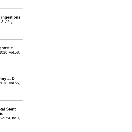
 ingestions
.
S. Afr. j.
gnostic
2020, vol.58,
my at Dr
2018, vol.56,
tal Stent
ic
 vol.54, no.3,