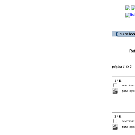
Ref
página 1 de 2
1 / 11
selecciona
para impr
2 / 11
selecciona
para impr