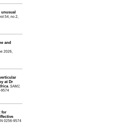
An unusual
vol.54, no.2,
ne and
ne 2026,
verticular
y at Dr
frica
.
SAMJ,
6-9574
 for
ffective
.
ISSN 0256-9574