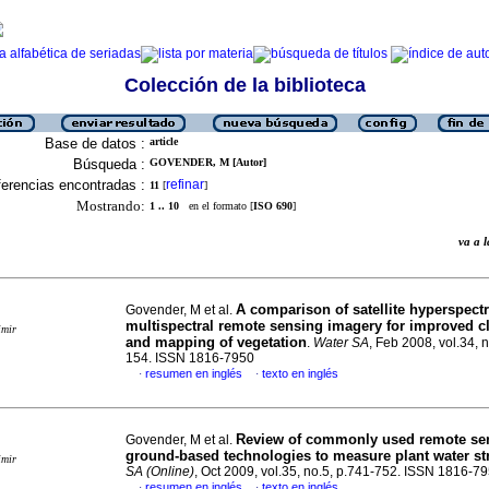
Colección de la biblioteca
Base de datos :
article
Búsqueda :
GOVENDER, M [Autor]
erencias encontradas :
refinar
11
[
]
Mostrando:
1 .. 10
en el formato [
ISO 690
]
va a
A comparison of satellite hyperspect
Govender, M et al.
multispectral remote sensing imagery for improved cl
imir
and mapping of vegetation
.
Water SA
, Feb 2008, vol.34, 
154. ISSN 1816-7950
resumen en inglés
texto en inglés
·
·
Review of commonly used remote se
Govender, M et al.
ground-based technologies to measure plant water st
imir
SA (Online)
, Oct 2009, vol.35, no.5, p.741-752. ISSN 1816-7
resumen en inglés
texto en inglés
·
·