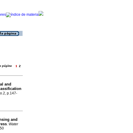
 la página
ral and
assification
no.2, p.147-
nsing and
ress
.
Water
950