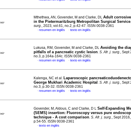
Adult corrosive
Mthethwa, AN, Govender, M and Clarke, DL
in the Pietermaritzburg Metropolitan Surgical Service
imir
surg.
, 2023, vol.61, no.2, p.42-47. ISSN 0038-2361
resumen en inglés
texto en inglés
·
·
Avoiding the dia
Lukusa, RM, Govender, M and Clarke, DL
pitfalls of a pancreatic cystic lesion
.
S. Afr. j. surg.
, Sept 
imir
no.3, p.164a-164c. ISSN 0038-2361
resumen en inglés
texto en inglés
·
·
Laparoscopic pancreaticoduodenecto
Kalenga, NC et al.
George Mukhari Academic Hospital
.
S. Afr. j. surg.
, Sept 
imir
no.3, p.30-32. ISSN 0038-2361
resumen en inglés
texto en inglés
·
·
Self-Expanding Me
Govender, M, Aldous, C and Clarke, D L
(SEMS) insertion: Fluoroscopy versus pure endoscop
imir
technique - A cost comparison
.
S. Afr. j. surg.
, Sept 2016,
p.54-55. ISSN 0038-2361
texto en inglés
·