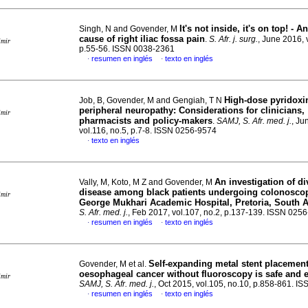
It's not inside, it's on top! - 
Singh, N and Govender, M
cause of right iliac fossa pain
.
S. Afr. j. surg.
, June 2016, 
imir
p.55-56. ISSN 0038-2361
resumen en inglés
texto en inglés
·
·
High-dose pyridoxi
Job, B, Govender, M and Gengiah, T N
peripheral neuropathy: Considerations for clinicians,
imir
pharmacists and policy-makers
.
SAMJ, S. Afr. med. j.
, Ju
vol.116, no.5, p.7-8. ISSN 0256-9574
texto en inglés
·
An investigation of di
Vally, M, Koto, M Z and Govender, M
disease among black patients undergoing colonoscop
imir
George Mukhari Academic Hospital, Pretoria, South A
S. Afr. med. j.
, Feb 2017, vol.107, no.2, p.137-139. ISSN 025
resumen en inglés
texto en inglés
·
·
Self-expanding metal stent placement
Govender, M et al.
oesophageal cancer without fluoroscopy is safe and e
imir
SAMJ, S. Afr. med. j.
, Oct 2015, vol.105, no.10, p.858-861. 
resumen en inglés
texto en inglés
·
·