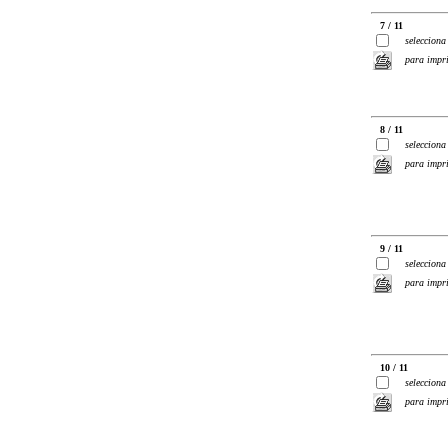
7 / 11
selecciona
para impr
8 / 11
selecciona
para impr
9 / 11
selecciona
para impr
10 / 11
selecciona
para impr