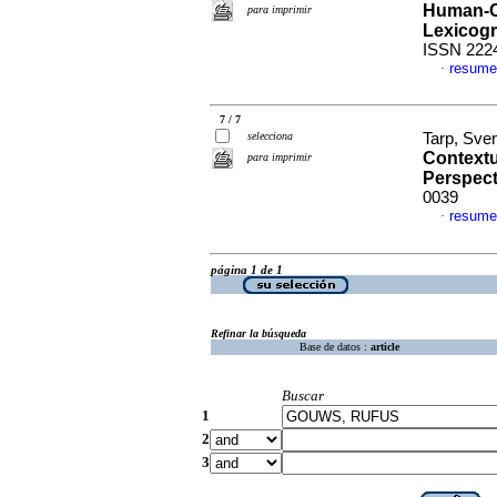
Human-C
para imprimir
Lexicogr
ISSN 222
resume
·
7 / 7
selecciona
Tarp, Sve
Contextu
para imprimir
Perspect
0039
resume
·
página 1 de 1
Refinar la búsqueda
Base de datos :
article
Buscar
1
2
3