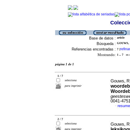
Colecció
Base de datos :
article
Búsqueda :
GOUWS, R
Referencias encontradas :
refina
7
[
Mostrando:
1 .. 7
en el
página 1 de 1
1 / 7
selecciona
Gouws, R
woordebo
para imprimir
Woordebo
geesteswe
0041-475
resum
·
2 / 7
selecciona
Gouws, Ru
leksikog
para imprimir