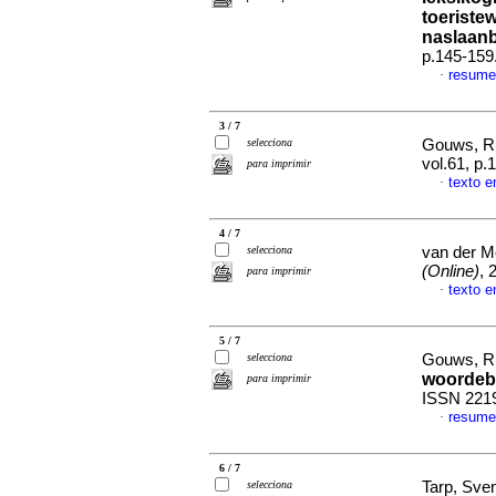
toeriste
naslaan
p.145-159
resum
·
3 / 7
selecciona
Gouws, R
vol.61, p
para imprimir
texto e
·
4 / 7
selecciona
van der Me
(Online)
, 
para imprimir
texto e
·
5 / 7
selecciona
Gouws, R
woordeb
para imprimir
ISSN 221
resume
·
6 / 7
selecciona
Tarp, Sve