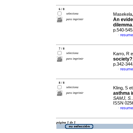
6 / 8
selecciona
Masekela,
An evide
para imprimir
dilemma
p.540-545
resume
·
7 / 8
selecciona
Karro, R e
society?
para imprimir
p.342-344
resume
·
8 / 8
selecciona
Kling, S et
asthma i
para imprimir
SAMJ, S. A
ISSN 025
resume
·
página 1 de 1