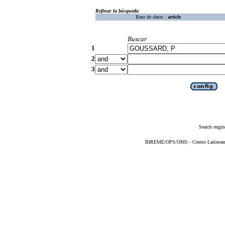
Refinar la búsqueda
Base de datos :
article
Buscar
1
2
3
Search engin
BIREME/OPS/OMS - Centro Latinoameri