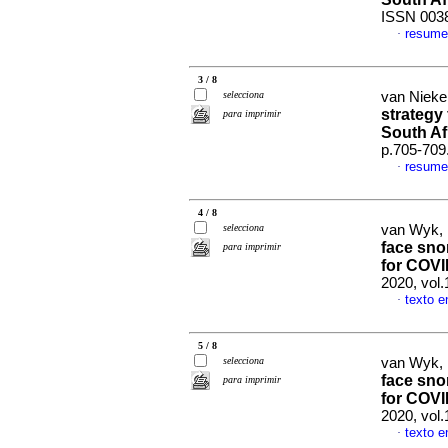
ISSN 003
resume
·
3 / 8
selecciona
van Nieker
strategy
para imprimir
South Af
p.705-709
resume
·
4 / 8
selecciona
van Wyk, 
face sno
para imprimir
for COVI
2020, vol
texto e
·
5 / 8
selecciona
van Wyk, 
face sno
para imprimir
for COVI
2020, vol.
texto e
·