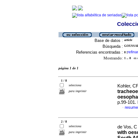
Colecció
Base de datos :
article
Búsqueda :
GOUSSARD
Referencias encontradas :
refina
8
[
Mostrando:
1 .. 8
en el
página 1 de 1
1 / 8
selecciona
Kohler, CF
tracheoe
para imprimir
oesopha
p.99-101.
resume
·
2 / 8
selecciona
de Vos, C 
with oes
para imprimir
South Af