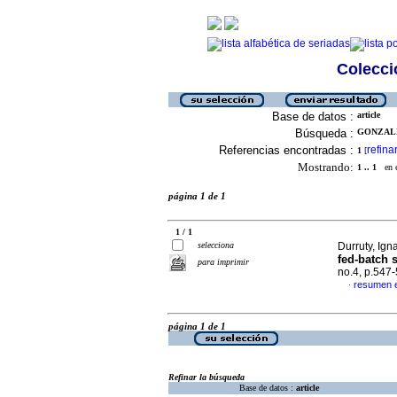
Colecció
Base de datos :
article
Búsqueda :
GONZALE
Referencias encontradas :
refina
1
[
Mostrando:
1 .. 1
en el
página 1 de 1
1 / 1
selecciona
Durruty, Igna
fed-batch 
para imprimir
no.4, p.547
resumen e
·
página 1 de 1
Refinar la búsqueda
Base de datos :
article