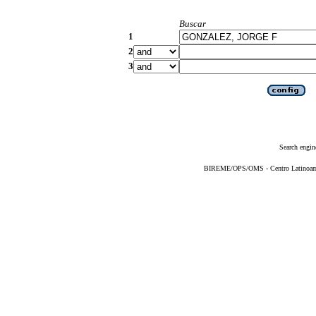
Buscar
1
2
3
Search engin
BIREME/OPS/OMS - Centro Latinoameri