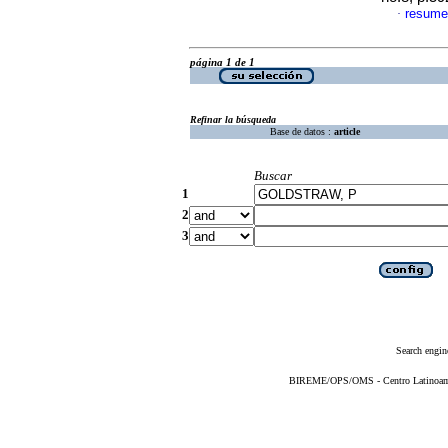
resume
·
página 1 de 1
Refinar la búsqueda
Base de datos :
article
Buscar
1
2
3
Search engin
BIREME/OPS/OMS - Centro Latinoameri