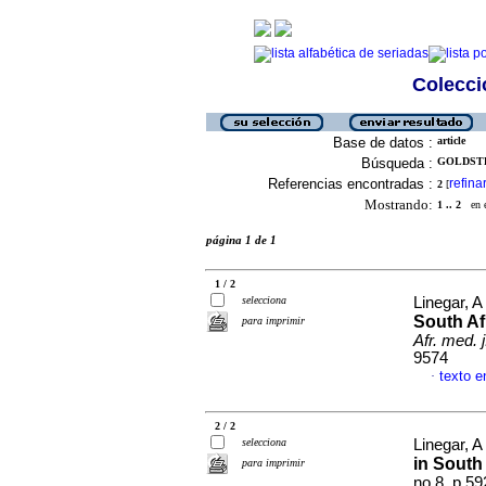
Colecció
Base de datos :
article
Búsqueda :
GOLDSTRA
Referencias encontradas :
refina
2
[
Mostrando:
1 .. 2
en el
página 1 de 1
1 / 2
selecciona
Linegar, A 
South Af
para imprimir
Afr. med. j
9574
texto e
·
2 / 2
selecciona
Linegar, A 
in South
para imprimir
no.8, p.5