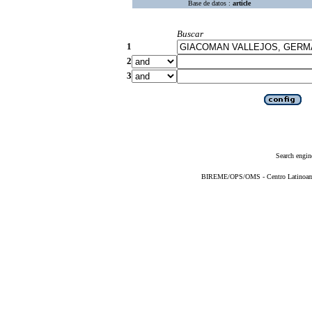
Base de datos :
article
Buscar
1
2
3
Search engin
BIREME/OPS/OMS - Centro Latinoameri