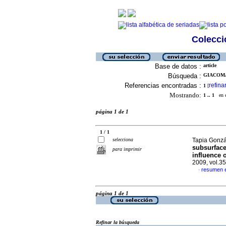
Colecció
Base de datos :
article
Búsqueda :
GIACOMA
Referencias encontradas :
refina
1
[
Mostrando:
1 .. 1
en el
página 1 de 1
1 / 1
selecciona
Tapia Gonzál
subsurface
para imprimir
influence 
2009, vol.3
resumen e
·
página 1 de 1
Refinar la búsqueda