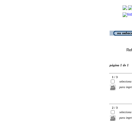
Ref
página 1 de 1
1 / 3
selecciona
para impr
2 / 3
selecciona
para impr