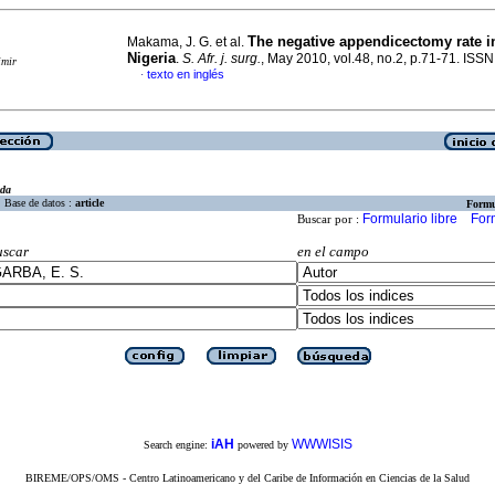
The negative appendicectomy rate in
Makama, J. G. et al.
Nigeria
.
S. Afr. j. surg.
, May 2010, vol.48, no.2, p.71-71. IS
imir
texto en inglés
·
eda
Base de datos :
article
Formu
Formulario libre
For
Buscar por :
uscar
en el campo
iAH
WWWISIS
Search engine:
powered by
BIREME/OPS/OMS - Centro Latinoamericano y del Caribe de Información en Ciencias de la Salud