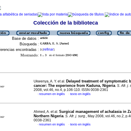
Colección de la biblioteca
Base de datos :
article
Búsqueda :
GARBA, E. S. [Autor]
erencias encontradas :
refinar
3
[
]
Mostrando:
1 .. 3
en el formato [
ISO 690
]
Delayed treatment of symptomatic b
Ukwenya, A. Y. et al.
cancer: The experience from Kaduna, Nigeria
.
S. Afr. j.
imir
2008, vol.46, no.4, p.106-110. ISSN 0038-2361
resumen en inglés
texto en inglés
·
·
Surgical management of achalasia in Za
Ahmed, A. et al.
Northern Nigeria
.
S. Afr. j. surg.
, May 2008, vol.46, no.2, p.
imir
0038-2361
resumen en inglés
texto en inglés
·
·