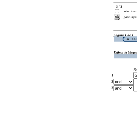
3 / 3
selecciona
para impr
página 1 de 1
Refinar la búsqu
B
1
2
3