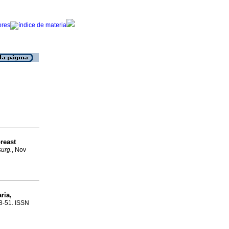
reast
 surg.
, Nov
ria,
48-51. ISSN