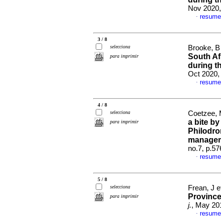
Nov 2020,
resume
·
3 / 8
selecciona
Brooke, B 
South Af
para imprimir
during 
Oct 2020,
resume
·
4 / 8
selecciona
Coetzee, 
a bite by
para imprimir
Philodro
manage
no.7, p.5
resume
·
5 / 8
selecciona
Frean, J e
Province
para imprimir
j.
, May 20
resume
·