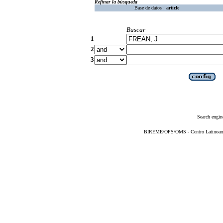
Refinar la búsqueda
Base de datos :
article
Buscar
1
2
3
Search engin
BIREME/OPS/OMS - Centro Latinoameri