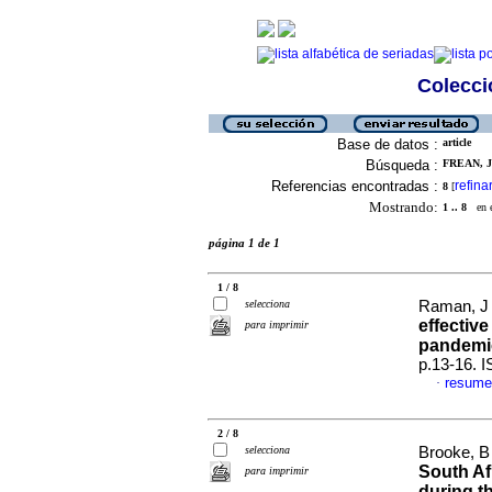
Colecció
Base de datos :
article
Búsqueda :
FREAN, J 
Referencias encontradas :
refina
8
[
Mostrando:
1 .. 8
en el
página 1 de 1
1 / 8
selecciona
Raman, J 
effectiv
para imprimir
pandemi
p.13-16. 
resume
·
2 / 8
selecciona
Brooke, B 
South Af
para imprimir
during 