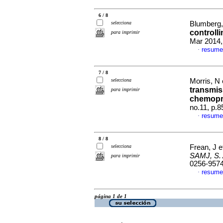
6 / 8
selecciona
Blumberg,
controlli
para imprimir
Mar 2014,
resume
·
7 / 8
selecciona
Morris, N 
transmiss
para imprimir
chemopr
no.11, p.
resume
·
8 / 8
selecciona
Frean, J e
SAMJ, S. A
para imprimir
0256-957
resume
·
página 1 de 1