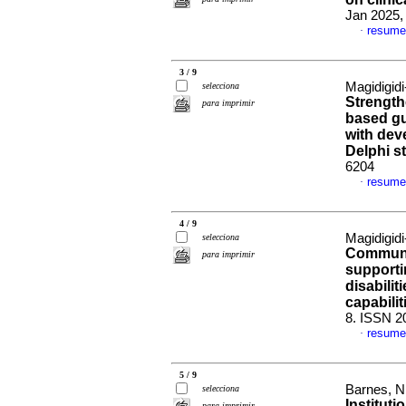
Jan 2025, 
resume
·
3 / 9
Magidigidi
selecciona
Strength
para imprimir
based gu
with deve
Delphi s
6204
resume
·
4 / 9
Magidigidi
selecciona
Communi
para imprimir
supporti
disabilit
capabili
8. ISSN 2
resume
·
5 / 9
Barnes, Ni
selecciona
Institut
para imprimir