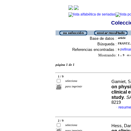
Colecció
Base de datos :
article
Búsqueda :
FRANTZ, 
Referencias encontradas :
refina
9
[
Mostrando:
1 .. 9
en el
página 1 de 1
1 / 9
selecciona
Gamiet, S
on physic
para imprimir
clinical 
study
.
S
8219
resume
·
2 / 9
selecciona
Hess, Dane
on clinic
para imprimir