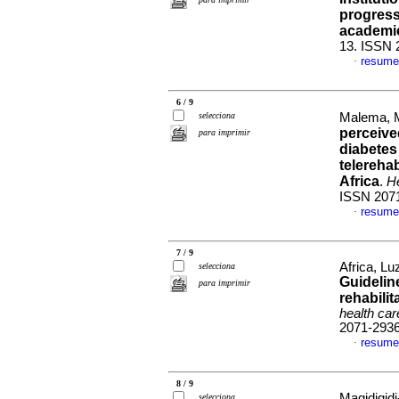
progress
academic
13. ISSN 
resume
·
6 / 9
selecciona
Malema, M
perceive
para imprimir
diabetes 
telereha
Africa
.
H
ISSN 207
resume
·
7 / 9
Africa, L
selecciona
Guideline
para imprimir
rehabilit
health car
2071-293
resume
·
8 / 9
Magidigidi
selecciona