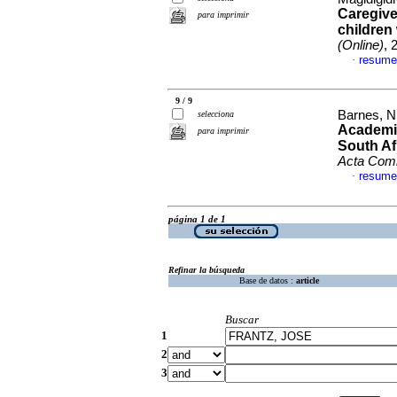
Caregiver
para imprimir
children
(Online)
, 
resume
·
9 / 9
Barnes, Ni
selecciona
Academic
para imprimir
South Af
Acta Com
resume
·
página 1 de 1
Refinar la búsqueda
Base de datos :
article
Buscar
1
2
3