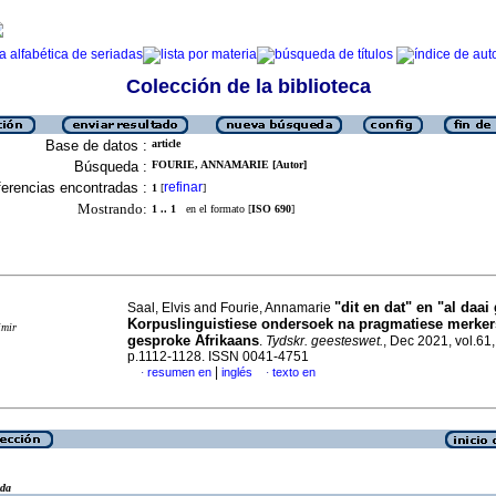
Colección de la biblioteca
Base de datos :
article
Búsqueda :
FOURIE, ANNAMARIE [Autor]
erencias encontradas :
refinar
1
[
]
Mostrando:
1 .. 1
en el formato [
ISO 690
]
"dit en dat" en "al daai
Saal, Elvis and Fourie, Annamarie
Korpuslinguistiese ondersoek na pragmatiese merker
imir
gesproke Afrikaans
.
Tydskr. geesteswet.
, Dec 2021, vol.61,
p.1112-1128. ISSN 0041-4751
|
resumen en
inglés
texto en
·
·
eda