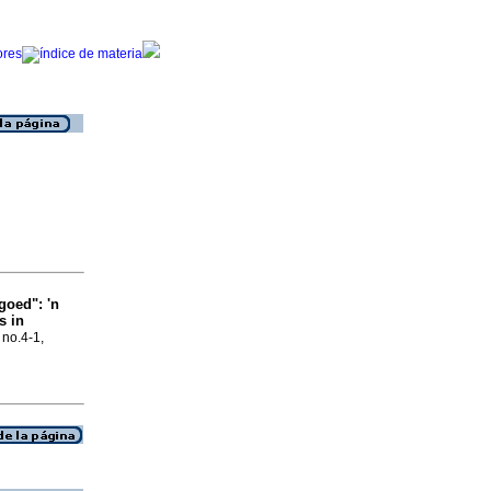
 goed": 'n
s in
 no.4-1,