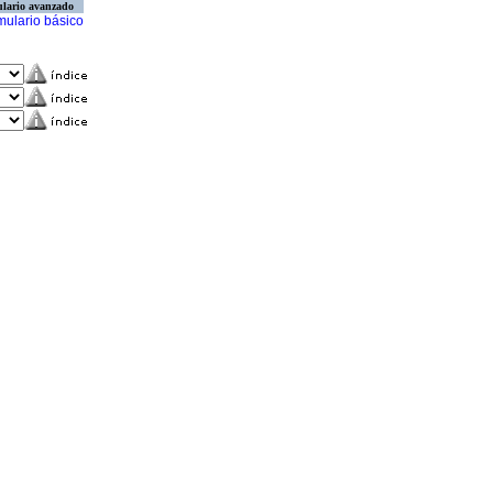
lario avanzado
mulario básico