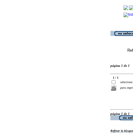
Ref
página 1 de 1
1 / 1
selecciona
para impr
página 1 de 1
Refinar la búsqu