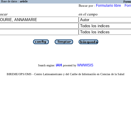
Base de datos :
article
Formu
Formulario libre
For
Buscar por :
uscar
en el campo
iAH
WWWISIS
Search engine:
powered by
BIREME/OPS/OMS - Centro Latinoamericano y del Caribe de Información en Ciencias de la Salud