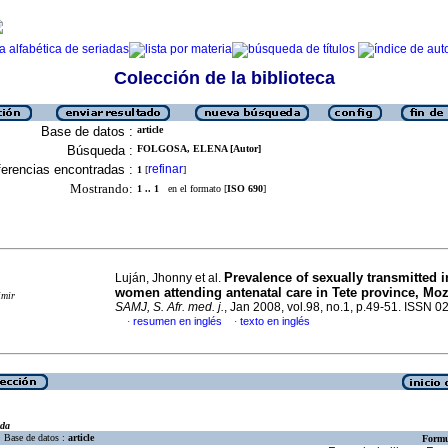
Colección de la biblioteca
Base de datos :
article
Búsqueda :
FOLGOSA, ELENA [Autor]
erencias encontradas :
refinar
1
[
]
Mostrando:
1 .. 1
en el formato [
ISO 690
]
Prevalence of sexually transmitted i
Luján, Jhonny et al.
women attending antenatal care in Tete province, M
imir
SAMJ, S. Afr. med. j.
, Jan 2008, vol.98, no.1, p.49-51. ISSN 
resumen en inglés
texto en inglés
·
·
eda
Base de datos :
article
Formu