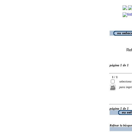
Ref
página 1 de 1
1 / 1
selecciona
para impr
página 1 de 1
Refinar la búsqu