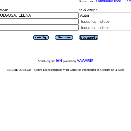
Formulario libre
For
Buscar por :
uscar
en el campo
iAH
WWWISIS
Search engine:
powered by
BIREME/OPS/OMS - Centro Latinoamericano y del Caribe de Información en Ciencias de la Salud