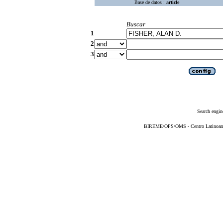
Base de datos :
article
Buscar
1
2
3
Search engin
BIREME/OPS/OMS - Centro Latinoameri