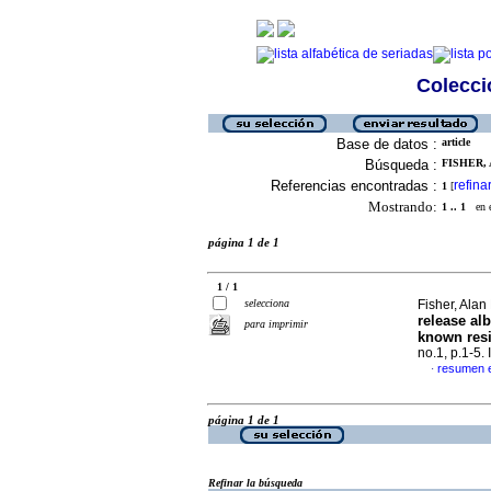
Colecció
Base de datos :
article
Búsqueda :
FISHER, 
Referencias encontradas :
refina
1
[
Mostrando:
1 .. 1
en el
página 1 de 1
1 / 1
selecciona
Fisher, Alan
release al
para imprimir
known resi
no.1, p.1-5
resumen e
·
página 1 de 1
Refinar la búsqueda