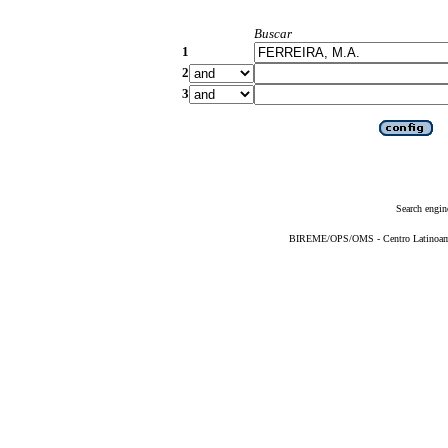
Buscar
1
2
3
Search engin
BIREME/OPS/OMS - Centro Latinoameri