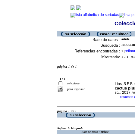
Colecció
Base de datos :
article
Búsqueda :
FERREIRA
Referencias encontradas :
refina
1
[
Mostrando:
1 .. 1
en el
página 1 de 1
1 / 1
selecciona
Lins, S.E.B. 
cactus plu
para imprimir
sci.
, 2017, 
resumen e
·
página 1 de 1
Refinar la búsqueda
Base de datos :
article