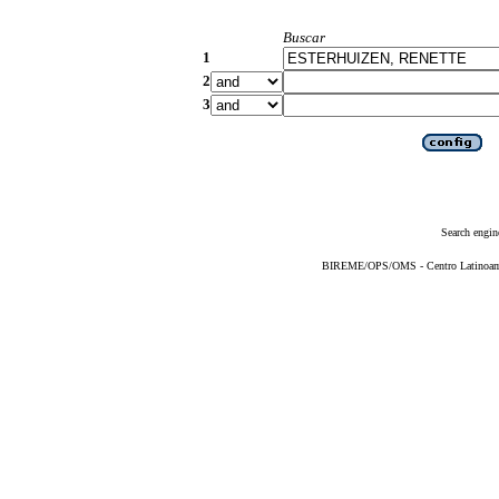
Buscar
1
2
3
Search engin
BIREME/OPS/OMS - Centro Latinoameri