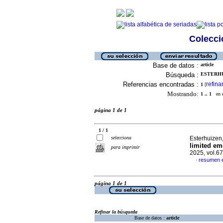
Colecció
Base de datos :
article
Búsqueda :
ESTERHU
Referencias encontradas :
refina
1
[
Mostrando:
1 .. 1
en el
página 1 de 1
1 / 1
selecciona
Esterhuizen,
limited em
para imprimir
2025, vol.67
resumen e
·
página 1 de 1
Refinar la búsqueda
Base de datos :
article