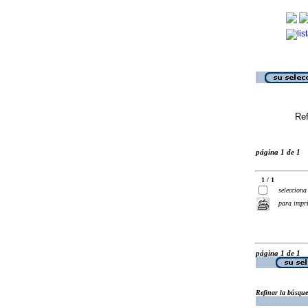
Ref
página 1 de 1
1 / 1
selecciona
para impr
página 1 de 1
Refinar la búsqu