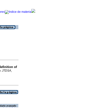
efinition of
e
.
JTDSA
,
lario avanzado