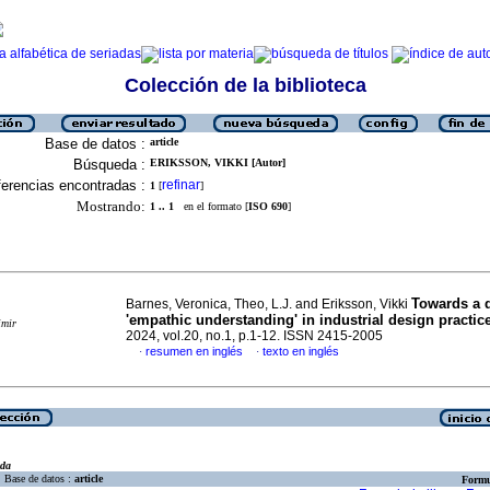
Colección de la biblioteca
Base de datos :
article
Búsqueda :
ERIKSSON, VIKKI [Autor]
erencias encontradas :
refinar
1
[
]
Mostrando:
1 .. 1
en el formato [
ISO 690
]
Towards a d
Barnes, Veronica, Theo, L.J. and Eriksson, Vikki
'empathic understanding' in industrial design practic
imir
2024, vol.20, no.1, p.1-12. ISSN 2415-2005
resumen en inglés
texto en inglés
·
·
eda
Base de datos :
article
Formu