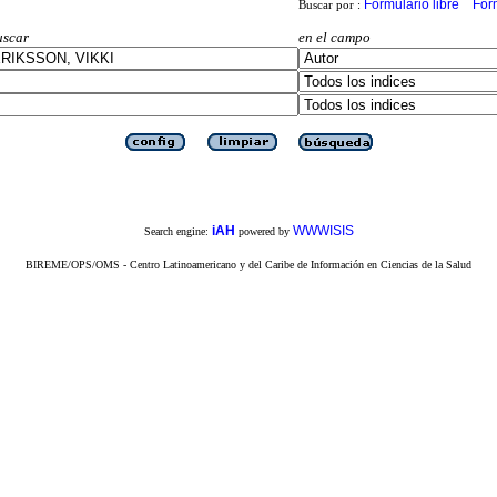
Formulario libre
For
Buscar por :
uscar
en el campo
iAH
WWWISIS
Search engine:
powered by
BIREME/OPS/OMS - Centro Latinoamericano y del Caribe de Información en Ciencias de la Salud