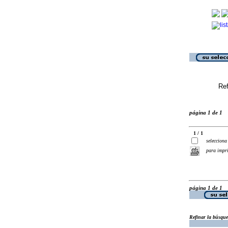
Ref
página 1 de 1
1 / 1
selecciona
para impr
página 1 de 1
Refinar la búsqu