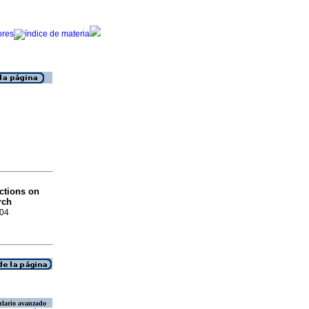
ctions on
rch
204
lario avanzado