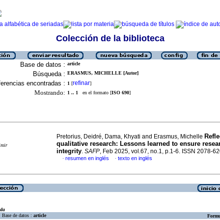
Colección de la biblioteca
Base de datos :
article
Búsqueda :
ERASMUS, MICHELLE [Autor]
erencias encontradas :
refinar
1
[
]
Mostrando:
1 .. 1
en el formato [
ISO 690
]
Refle
Pretorius, Deidré, Dama, Khyati and Erasmus, Michelle
qualitative research: Lessons learned to ensure resea
imir
integrity
.
SAFP
, Feb 2025, vol.67, no.1, p.1-6. ISSN 2078-6
resumen en inglés
texto en inglés
·
·
eda
Base de datos :
article
Formu