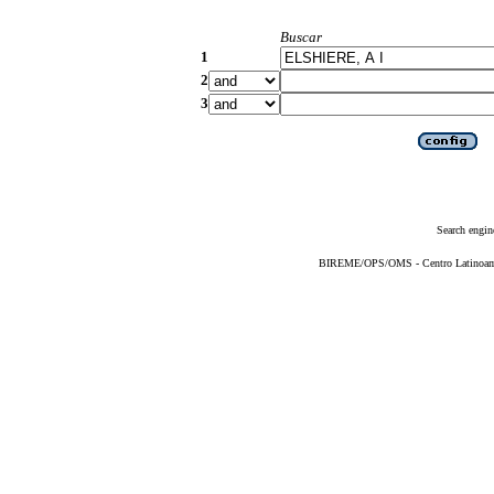
Buscar
1
2
3
Search engin
BIREME/OPS/OMS - Centro Latinoameri