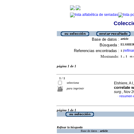
Colecció
Base de datos :
article
Búsqueda :
ELSHIERE,
Referencias encontradas :
refina
1
[
Mostrando:
1 .. 1
en el
página 1 de 1
1 / 1
selecciona
Elshiere, A 
correlate w
para imprimir
surg.
, Nov 2
resumen e
·
página 1 de 1
Refinar la búsqueda
Base de datos :
article