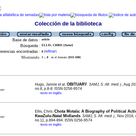
Colección de la biblioteca
Base de datos :
article
Búsqueda :
ELLIS, CHRIS [Autor]
erencias encontradas :
refinar
8
[
]
Mostrando:
1 .. 8
en el formato [
ISO 690
]
OBITUARY
Hugo, Jannie et al.
.
SAMJ, S. Afr. med. j.
, Aug 20
no.8, p.8-8. ISSN 0256-9574
imir
texto en inglés
·
Chota Motala: A Biography of Political Acti
Ellis, Chris.
KwaZulu-Natal Midlands
.
SAMJ, S. Afr. med. j.
, Nov 2018, 
imir
no.11, p.894-894. ISSN 0256-9574
texto en inglés
·