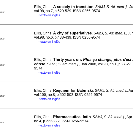
A society in transition
Ellis, Chris.
.
SAMJ, S. Afr. med. j.
, J
vol.98, no.7, p.529-529. ISSN 0256-9574
imir
texto en inglés
·
A city of superlatives
Ellis, Chris.
.
SAMJ, S. Afr. med. j.
, Ju
vol.98, no.6, p.438-439. ISSN 0256-9574
imir
texto en inglés
·
Thirty years on
:
Plus ça change, plus c'est
Ellis, Chris.
chose
.
SAMJ, S. Afr. med. j.
, Jan 2008, vol.98, no.1, p.27-27
imir
9574
texto en inglés
·
Requiem for Babinski
Ellis, Chris.
.
SAMJ, S. Afr. med. j.
, A
vol.100, no.8, p.502-502. ISSN 0256-9574
imir
texto en inglés
·
Pharmaceutical latin
Ellis, Chris.
.
SAMJ, S. Afr. med. j.
, Apr
no.4, p.222-222. ISSN 0256-9574
imir
texto en inglés
·