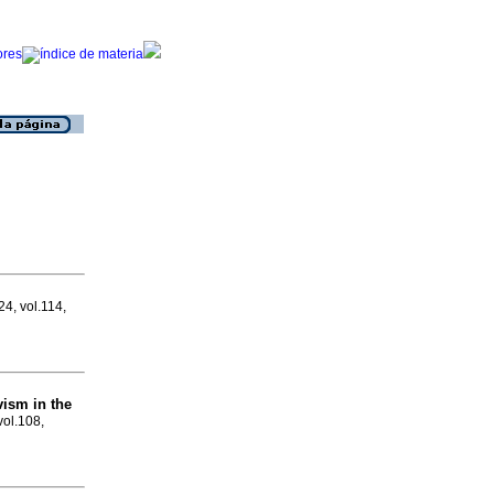
24, vol.114,
vism in the
vol.108,