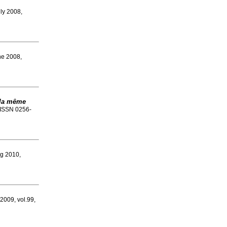
uly 2008,
ne 2008,
 la même
. ISSN 0256-
ug 2010,
 2009, vol.99,