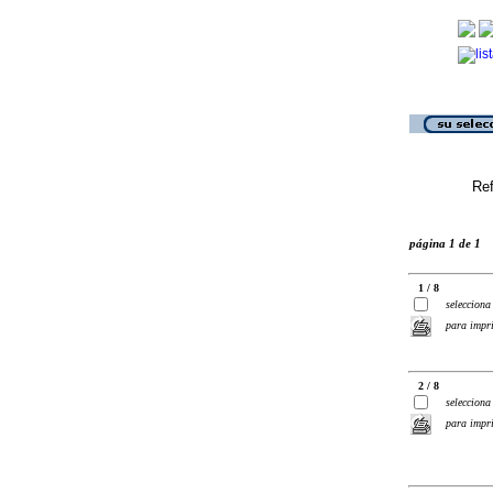
Ref
página 1 de 1
1 / 8
selecciona
para impr
2 / 8
selecciona
para impr