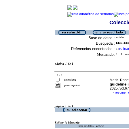
Colecció
Base de datos :
article
Búsqueda :
EKSTEEN
Referencias encontradas :
refina
1
[
Mostrando:
1 .. 1
en el
página 1 de 1
1 / 1
selecciona
Mash, Robert
guideline 
para imprimir
2025, vol.6
resumen e
·
página 1 de 1
Refinar la búsqueda
Base de datos :
article