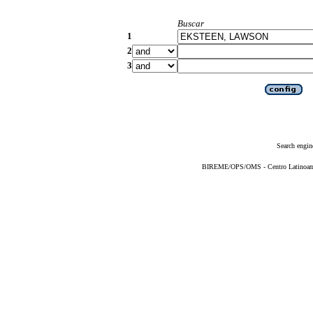
Buscar
1
2
3
Search engin
BIREME/OPS/OMS - Centro Latinoameri