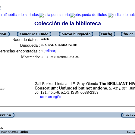
Colección de la biblioteca
Base de datos :
article
Búsqueda :
E. GRAY, GIENDA [Autor]
erencias encontradas :
refinar
1
[
]
Mostrando:
1 .. 1
en el formato [
ISO 690
]
The BRILLIANT HIV
Gail Bekker, Linda and E. Gray, Gienda
Consortium: Unfunded but not undone
.
S. Afr. j. sci.
, Ju
imir
vol.121, no.5-6, p.1-1. ISSN 0038-2353
texto en inglés
·
eda
Base de datos :
article
Formu