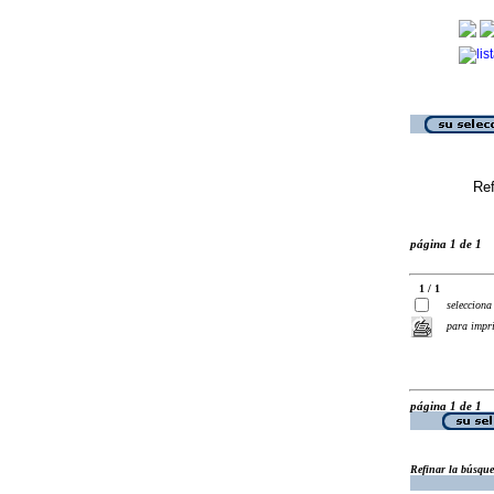
Ref
página 1 de 1
1 / 1
selecciona
para impr
página 1 de 1
Refinar la búsqu