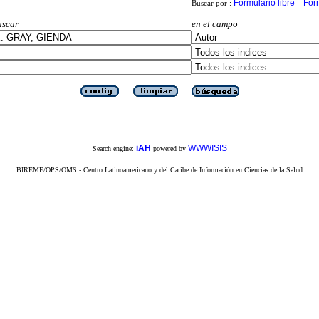
Formulario libre
For
Buscar por :
uscar
en el campo
iAH
WWWISIS
Search engine:
powered by
BIREME/OPS/OMS - Centro Latinoamericano y del Caribe de Información en Ciencias de la Salud