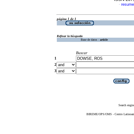
resume
·
página 1 de 1
Refinar la búsqueda
Base de datos :
article
Buscar
1
2
3
Search engin
BIREME/OPS/OMS - Centro Latinoameri