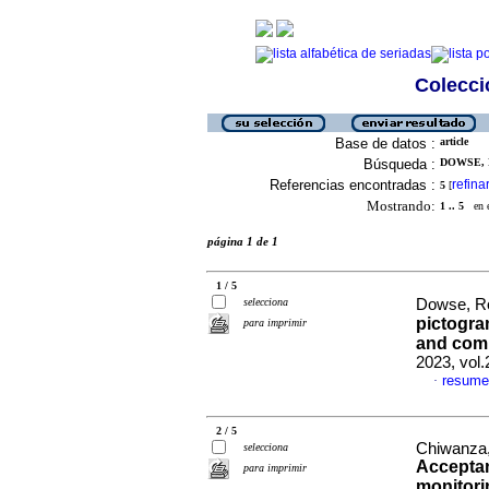
Colecció
Base de datos :
article
Búsqueda :
DOWSE, R
Referencias encontradas :
refina
5
[
Mostrando:
1 .. 5
en el
página 1 de 1
1 / 5
selecciona
Dowse, Ro
pictogram
para imprimir
and com
2023, vol
resume
·
2 / 5
Chiwanza,
selecciona
Acceptan
para imprimir
monitori