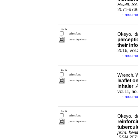
Health SA
2071-973
resume
·
3 / 5
selecciona
Okeyo, I
perceptio
para imprimir
their in
2016, vol
resume
·
4 / 5
selecciona
Wrench, W
leaflet 
para imprimir
inhaler
.
A
vol.11, no
resume
·
5 / 5
selecciona
Okeyo, Id
reinforc
para imprimir
tuberculo
prim. heal
ISSN 207