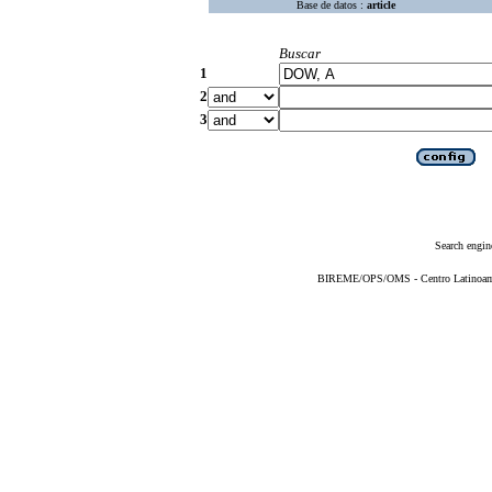
Base de datos :
article
Buscar
1
2
3
Search engin
BIREME/OPS/OMS - Centro Latinoameri