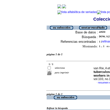
Colecció
Base de datos :
article
Búsqueda :
DOW, A [A
Referencias encontradas :
refina
1
[
Mostrando:
1 .. 1
en el
página 1 de 1
1 / 1
selecciona
van Rie, A et
tuberculos
para imprimir
workers in
vol.103, no
resumen e
·
página 1 de 1
Refinar la búsqueda