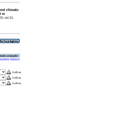
nd climatic
t in
0, vol.31,
lario avanzado
mulario básico