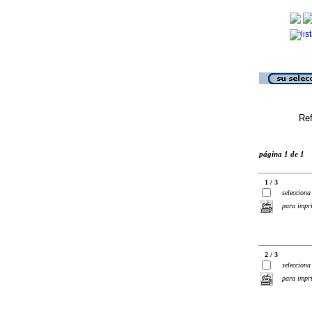
Ref
página 1 de 1
1 / 3
selecciona
para impr
2 / 3
selecciona
para impr