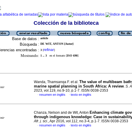
Colección de la biblioteca
Base de datos :
article
Búsqueda :
DE WIT, ANTON [Autor]
erencias encontradas :
refinar
3
[
]
Mostrando:
1 .. 3
en el formato [
ISO 690
]
The value of multibeam bath
Wanda, Thamsanqa F. et al.
marine spatial planning in South Africa: A review
.
S. Af
imir
2023, vol.119, no.9-10, p.1-7. ISSN 0038-2353
resumen en inglés
texto en inglés
·
·
Enhancing climate gov
Chanza, Nelson and de Wit, Anton
through indigenous knowledge: Case in sustainabilit
imir
Afr. j. sci.
, Apr 2016, vol.112, no.3-4, p.1-7. ISSN 0038-2353
resumen en inglés
texto en inglés
·
·