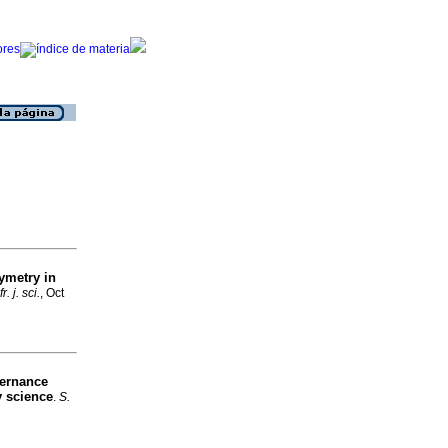
ymetry in
r. j. sci.
, Oct
ernance
y science
.
S.