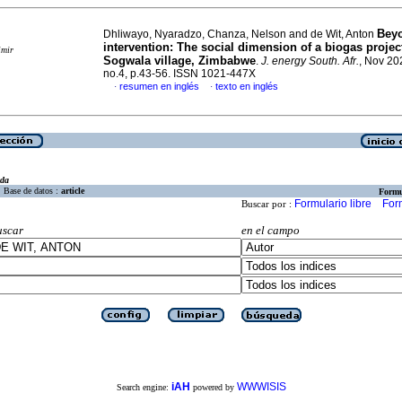
Beyo
Dhliwayo, Nyaradzo, Chanza, Nelson and de Wit, Anton
intervention: The social dimension of a biogas projec
imir
Sogwala village, Zimbabwe
.
J. energy South. Afr.
, Nov 202
no.4, p.43-56. ISSN 1021-447X
resumen en inglés
texto en inglés
·
·
eda
Base de datos :
article
Formu
Formulario libre
For
Buscar por :
uscar
en el campo
iAH
WWWISIS
Search engine:
powered by