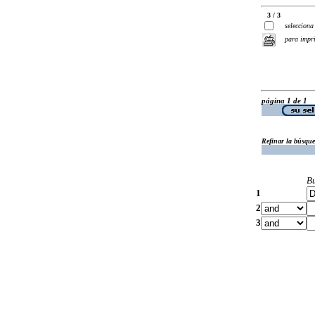
3 / 3
selecciona
para impr
página 1 de 1
Refinar la búsqu
B
1
2
3