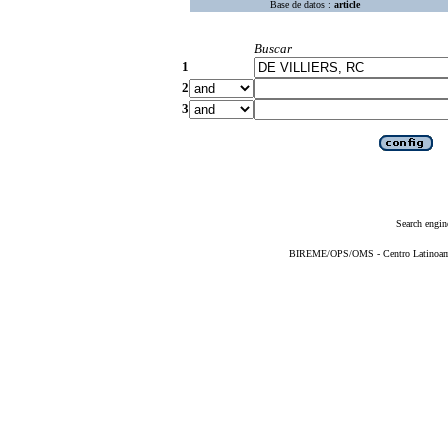
Base de datos :
article
Buscar
1
2
3
Search engin
BIREME/OPS/OMS - Centro Latinoameri