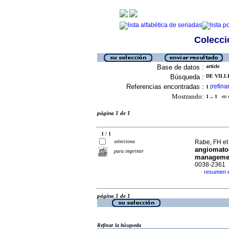
Colecció
Base de datos :
article
Búsqueda :
DE VILLI
Referencias encontradas :
refina
1
[
Mostrando:
1 .. 1
en el
página 1 de 1
1 / 1
selecciona
Rabe, FH et
angiomatou
para imprimir
manageme
0038-2361
resumen e
·
página 1 de 1
Refinar la búsqueda