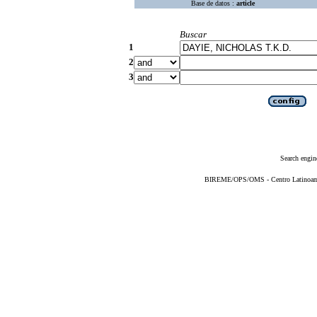
Base de datos :
article
Buscar
1
2
3
Search engin
BIREME/OPS/OMS - Centro Latinoameri