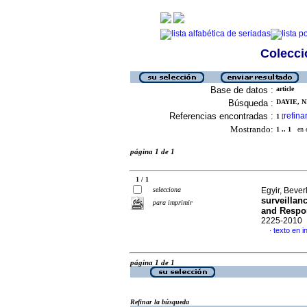
Colecció
Base de datos :
article
Búsqueda :
DAYIE, N
Referencias encontradas :
refina
1
[
Mostrando:
1 .. 1
en el
página 1 de 1
1 / 1
selecciona
Egyir, Beverl
surveillan
para imprimir
and Respo
2225-2010
texto en i
·
página 1 de 1
Refinar la búsqueda