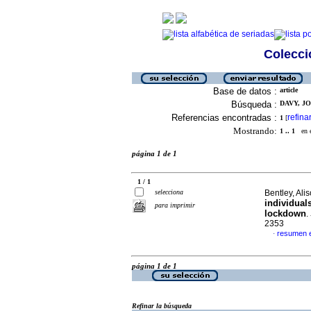
Colecció
Base de datos :
article
Búsqueda :
DAVY, JO
Referencias encontradas :
refina
1
[
Mostrando:
1 .. 1
en el
página 1 de 1
1 / 1
selecciona
Bentley, Alis
individual
para imprimir
lockdown
.
2353
resumen e
·
página 1 de 1
Refinar la búsqueda