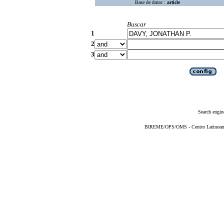
Base de datos :
article
Buscar
1
2
3
Search engin
BIREME/OPS/OMS - Centro Latinoameri