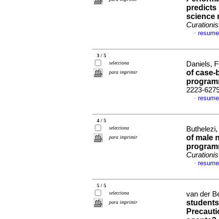
predicts
science 
Curationis
resume
·
3 / 5
selecciona
Daniels, Fe
of case-
para imprimir
progra
2223-627
resume
·
4 / 5
selecciona
Buthelezi,
of male 
para imprimir
programm
Curationis
resume
·
5 / 5
selecciona
van der Be
students
para imprimir
Precauti