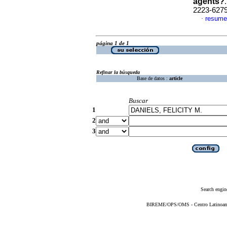
agents?
2223-627
resume
·
página 1 de 1
Refinar la búsqueda
Base de datos :
article
Buscar
1
2
3
Search engin
BIREME/OPS/OMS - Centro Latinoameri