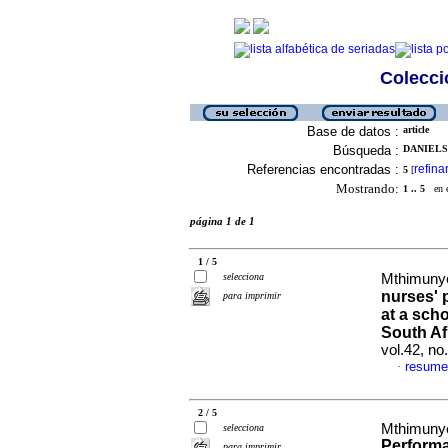
Colecció
Base de datos :
article
Búsqueda :
DANIELS,
Referencias encontradas :
refina
5
[
Mostrando:
1 .. 5
en el
página 1 de 1
1 / 5
selecciona
Mthimunye,
nurses' 
para imprimir
at a sch
South Af
vol.42, no
resume
·
2 / 5
Mthimunye,
selecciona
Performa
para imprimir