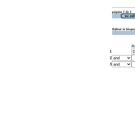
página 1 de 1
Refinar la búsqu
B
1
2
3