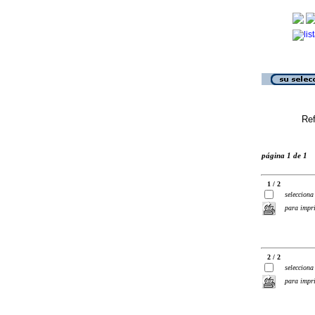
Ref
página 1 de 1
1 / 2
selecciona
para impr
2 / 2
selecciona
para impr