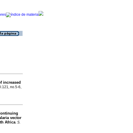
of increased
l.121, no.5-6,
Continuing
laria vector
th Africa
.
S.