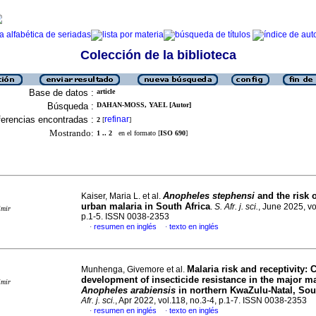
Colección de la biblioteca
Base de datos :
article
Búsqueda :
DAHAN-MOSS, YAEL [Autor]
erencias encontradas :
refinar
2
[
]
Mostrando:
1 .. 2
en el formato [
ISO 690
]
Anopheles stephensi
and the risk 
Kaiser, Maria L. et al.
urban malaria in South Africa
.
S. Afr. j. sci.
, June 2025, vo
imir
p.1-5. ISSN 0038-2353
resumen en inglés
texto en inglés
·
·
Malaria risk and receptivity: 
Munhenga, Givemore et al.
development of insecticide resistance in the major ma
imir
Anopheles arabiensis
in northern KwaZulu-Natal, Sou
Afr. j. sci.
, Apr 2022, vol.118, no.3-4, p.1-7. ISSN 0038-2353
resumen en inglés
texto en inglés
·
·