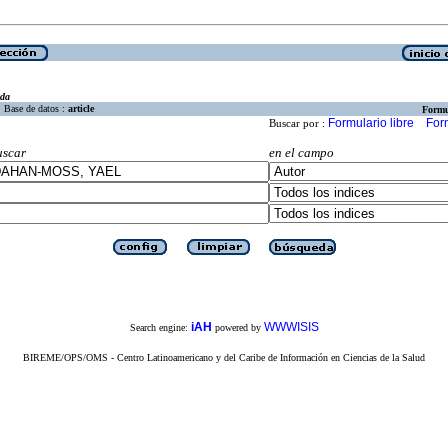
eda
Base de datos :
article
Formu
Formulario libre
For
Buscar por :
uscar
en el campo
iAH
WWWISIS
Search engine:
powered by
BIREME/OPS/OMS - Centro Latinoamericano y del Caribe de Información en Ciencias de la Salud