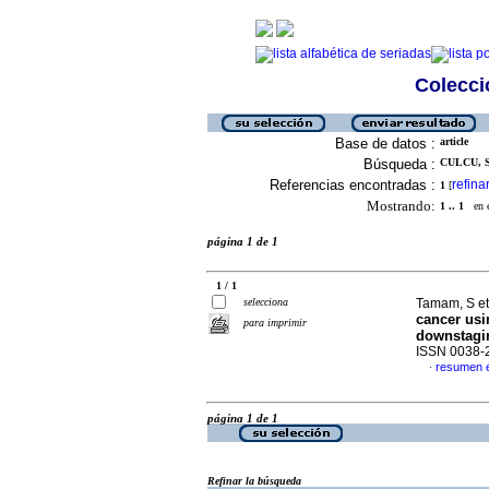
Colecció
Base de datos :
article
Búsqueda :
CULCU, S
Referencias encontradas :
refina
1
[
Mostrando:
1 .. 1
en el
página 1 de 1
1 / 1
selecciona
Tamam, S et
cancer usi
para imprimir
downstagi
ISSN 0038-
resumen e
·
página 1 de 1
Refinar la búsqueda