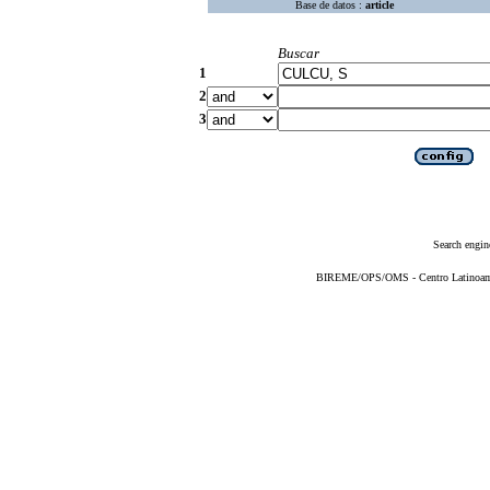
Base de datos :
article
Buscar
1
2
3
Search engin
BIREME/OPS/OMS - Centro Latinoameri