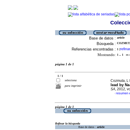
Colecció
Base de datos :
article
Búsqueda :
COZMUTA,
Referencias encontradas :
refina
1
[
Mostrando:
1 .. 1
en el
página 1 de 1
1 / 1
selecciona
Cozmuta, L M
lead by Na-
para imprimir
SA
, 2012, v
resumen e
·
página 1 de 1
Refinar la búsqueda
Base de datos :
article