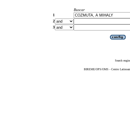
Buscar
1
2
3
Search engin
BIREME/OPS/OMS - Centro Latinoameri