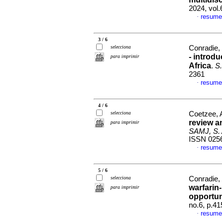
2024, vol.
resume
·
3 / 6
selecciona
Conradie, 
- introd
para imprimir
Africa
.
S.
2361
resume
·
4 / 6
selecciona
Coetzee, A
review a
para imprimir
SAMJ, S. A
ISSN 025
resume
·
5 / 6
selecciona
Conradie,
warfarin
para imprimir
opportun
no.6, p.4
resume
·