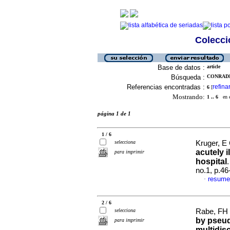
Colecció
Base de datos :
article
Búsqueda :
CONRADIE
Referencias encontradas :
refina
6
[
Mostrando:
1 .. 6
en el
página 1 de 1
1 / 6
selecciona
Kruger, E 
acutely i
para imprimir
hospital
no.1, p.4
resume
·
2 / 6
selecciona
Rabe, FH 
by pseud
para imprimir
multidis