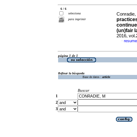
6 / 6
selecciona
Conradie,
practice
para imprimir
continue
(un)fair 
2016, vol
resume
·
página 1 de 1
Refinar la búsqueda
Base de datos :
article
Buscar
1
2
3