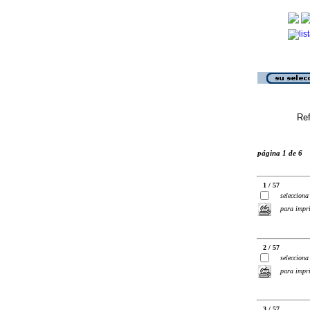
Ref
página 1 de 6
1 / 57
selecciona
para impr
2 / 57
selecciona
para impr
3 / 57