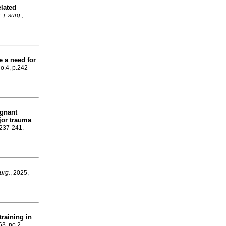
elated
. j. surg.
,
e a need for
no.4, p.242-
egnant
jor trauma
.237-241.
surg.
, 2025,
training in
63, no.2,