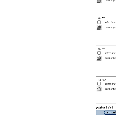
para impr
8 / 57
selecciona
para impr
9 / 57
selecciona
para impr
10 / 57
selecciona
para impr
página 1 de 6