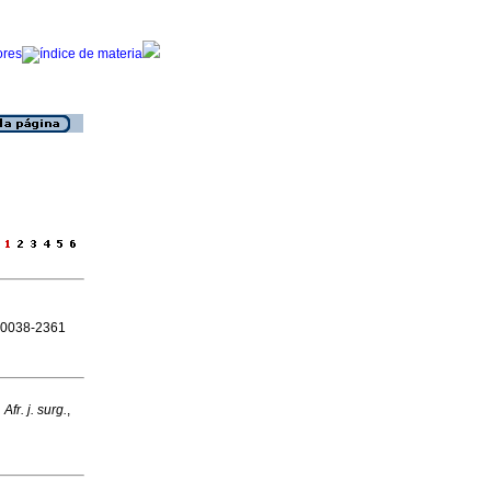
a
N 0038-2361
 Afr. j. surg.
,