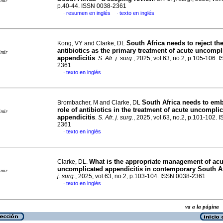
imir
p.40-44. ISSN 0038-2361
resumen en inglés
texto en inglés
·
·
South Africa needs to reject th
Kong, VY and Clarke, DL
antibiotics as the primary treatment of acute uncompl
imir
appendicitis
.
S. Afr. j. surg.
, 2025, vol.63, no.2, p.105-106. 
2361
texto en inglés
·
South Africa needs to emb
Brombacher, M and Clarke, DL
role of antibiotics in the treatment of acute uncompli
imir
appendicitis
.
S. Afr. j. surg.
, 2025, vol.63, no.2, p.101-102. 
2361
texto en inglés
·
What is the appropriate management of acu
Clarke, DL.
uncomplicated appendicitis in contemporary South A
imir
j. surg.
, 2025, vol.63, no.2, p.103-104. ISSN 0038-2361
texto en inglés
·
va a la págin