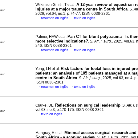
A 12-year review of equestrian r
Wilkinson-Smith, T et al.
injuries at a major trauma centre in South Africa
.
S. Afr
imir
2026, vol.64, no.1, p.74-77. ISSN 0038-2361
resumen en inglés
texto en inglés
·
·
Pan CT for blunt polytrauma - Is ther
Palmer, HAW et al.
more selective indications?
.
S. Afr. j. surg.
, 2025, vol.63, 
imir
246. ISSN 0038-2361
resumen en inglés
texto en inglés
·
·
Risk factors for foetal loss in injured pr
Yong, LN et al.
patients: an analysis of 105 patients managed at a ma
imir
centre in South Africa
.
S. Afr. j. surg.
, 2025, vol.63, no.4, p
ISSN 0038-2361
resumen en inglés
texto en inglés
·
·
Reflections on surgical leadership
Clarke, DL.
.
S. Afr. j. 
vol.63, no.3, p.170-175. ISSN 0038-2361
imir
texto en inglés
·
Minimal access surgical research and 
Mangray, H et al.
South Africa - a scoping review
.
S. Afr. j. surg.
, 2025, vol.