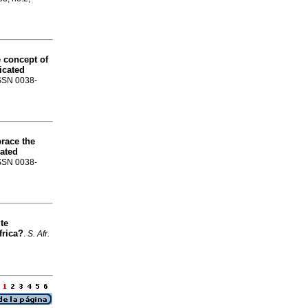
e concept of
icated
ISSN 0038-
race the
cated
ISSN 0038-
te
frica?
.
S. Afr.
a