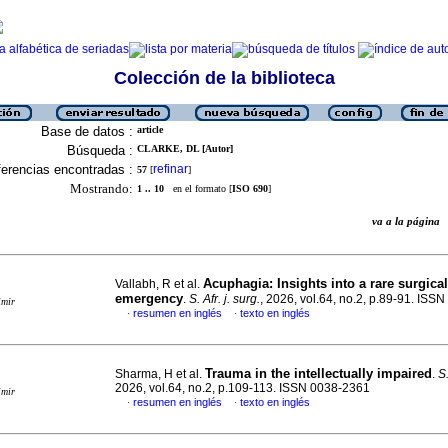
Colección de la biblioteca
Base de datos :
article
Búsqueda :
CLARKE, DL [Autor]
erencias encontradas :
refinar
57
[
]
Mostrando:
1 .. 10
en el formato [
ISO 690
]
va a la págin
Acuphagia: Insights into a rare surgical
Vallabh, R et al.
emergency
.
S. Afr. j. surg.
, 2026, vol.64, no.2, p.89-91. ISS
imir
resumen en inglés
texto en inglés
·
·
Trauma in the intellectually impaired
Sharma, H et al.
.
S.
2026, vol.64, no.2, p.109-113. ISSN 0038-2361
imir
resumen en inglés
texto en inglés
·
·