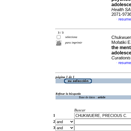
adolesce
Health SA
2071-973
resume
·
3 / 3
Chukwuere
selecciona
Mofatiki E
para imprimir
the ment
adolesce
Curationis
resume
·
página 1 de 1
Refinar la búsqueda
Base de datos :
article
Buscar
1
2
3