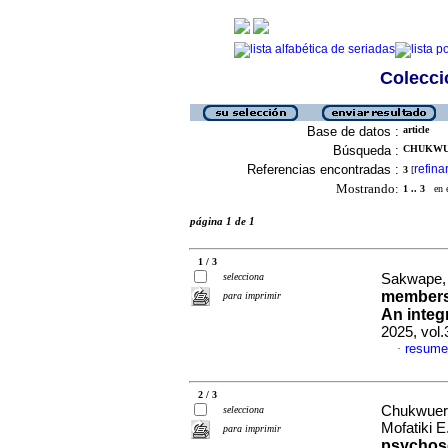
Colecció
Base de datos :
article
Búsqueda :
CHUKWUE
Referencias encontradas :
refina
3
[
Mostrando:
1 .. 3
en el
página 1 de 1
1 / 3
selecciona
Sakwape, 
members 
para imprimir
An integ
2025, vol
resume
·
2 / 3
Chukwuere
selecciona
Mofatiki E
para imprimir
psychoso