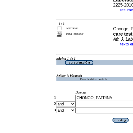
2225-201
resume
·
3 / 3
selecciona
Chongo, Pa
care tes
para imprimir
Afr. J. La
texto e
·
página 1 de 1
Refinar la búsqueda
Base de datos :
article
Buscar
1
2
3