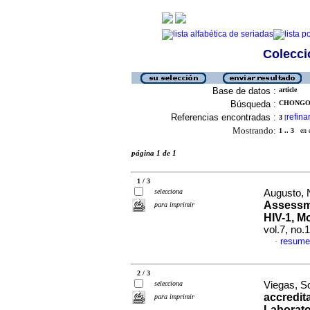
Colecció
Base de datos :
article
Búsqueda :
CHONGO, 
Referencias encontradas :
refina
3
[
Mostrando:
1 .. 3
en el
página 1 de 1
1 / 3
selecciona
Augusto, N
Assessme
para imprimir
HIV-1, M
vol.7, no.
resume
·
2 / 3
selecciona
Viegas, So
accredit
para imprimir
Laborat